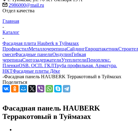
2986000@mail.ru
Отдел качества
Главная
-
Каталог
-
Фасадная плита Hauberk в Туймазах
Профнастил
Металлочерепица
Сайдинг
Евроштакетник
Строите
смеси
Фасадные панели
Ондулин
Гибкая
черепица
Снегозадержатели
Утеплители
Пеноплекс.
Пленки
OSB. ОСП. ГКЛ
Труба профильная. Арматура.
НКТ
Фасадные плиты Дёке
-
Фасадная панель HAUBERK Терракотовый в Туймазах
Поделиться
Фасадная панель HAUBERK
Терракотовый в Туймазах