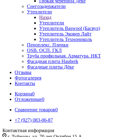
Гибкая черепица Дёке
Снегозадержатели
Утеплители
Назад
Утеплители
Утеплитель Baswool (Басвул)
Утеплитель Эковер Лайт
Утеплитель Технониколь
Пеноплекс. Пленки
OSB. ОСП. ГКЛ
Труба профильная. Арматура. НКТ
Фасадная плита Hauberk
Фасадные плиты Дёке
Отзывы
Фотогалерея
Контакты
Корзина
0
Отложенные
0
Сравнение товаров
0
+7 (927) 083-06-87
Контактная информация
г. Туймазы, ул. 70 лет Октября 15 А