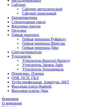
Металлочерепица
Сайдинг
Сайдинг металлический
Сайдинг виниловый
Евроштакетник
Строительные смеси
Фасадные панели
Ондулин
Гибкая черепица
Гибкая черепица Руфшилд
Гибкая черепица Шинглас
Гибкая черепица Дёке
Снегозадержатели
Утеплители
Утеплитель Baswool (Басвул)
Утеплитель Эковер Лайт
Утеплитель Технониколь
Пеноплекс. Пленки
OSB. ОСП. ГКЛ
Труба профильная. Арматура. НКТ
Фасадная плита Hauberk
Фасадные плиты Дёке
Компания
О компании