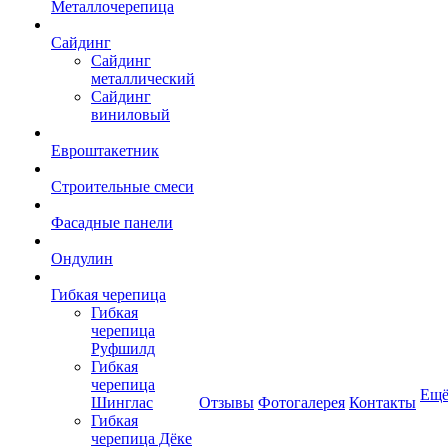
Металлочерепица
Сайдинг
Сайдинг
металлический
Сайдинг
виниловый
Евроштакетник
Строительные смеси
Фасадные панели
Ондулин
Гибкая черепица
Гибкая
черепица
Руфшилд
Гибкая
черепица
Ещ
Шинглас
Отзывы
Фотогалерея
Контакты
Гибкая
черепица Дёке