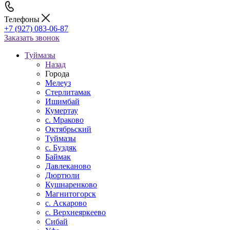
Телефоны
+7 (927) 083-06-87
Заказать звонок
Туймазы
Назад
Города
Мелеуз
Стерлитамак
Ишимбай
Кумертау
c. Мраково
Октябрьский
Туймазы
c. Буздяк
Баймак
Давлеканово
Дюртюли
Кушнаренково
Магнитогорск
с. Аскарово
с. Верхнеяркеево
Сибай