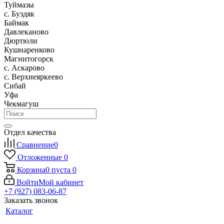
Туймазы
c. Буздяк
Баймак
Давлеканово
Дюртюли
Кушнаренково
Магнитогорск
с. Аскарово
с. Верхнеяркеево
Сибай
Уфа
Чекмагуш
Отдел качества
Сравнение
0
Отложенные
0
Корзина
0
пуста
0
Войти
Мой кабинет
+7 (927) 083-06-87
Заказать звонок
Каталог