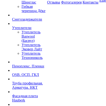
Ещ
Шинглас
Отзывы
Фотогалерея
Контакты
Гибкая
черепица Дёке
Снегозадержатели
Утеплители
Утеплитель
Baswool
(Басвул)
Утеплитель
Эковер Лайт
Утеплитель
Технониколь
Пеноплекс. Пленки
OSB. ОСП. ГКЛ
Труба профильная.
Арматура. НКТ
Фасадная плита
Hauberk