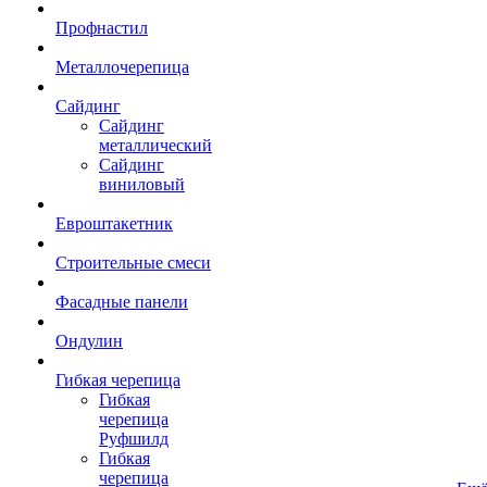
Профнастил
Металлочерепица
Сайдинг
Сайдинг
металлический
Сайдинг
виниловый
Евроштакетник
Строительные смеси
Фасадные панели
Ондулин
Гибкая черепица
Гибкая
черепица
Руфшилд
Гибкая
черепица