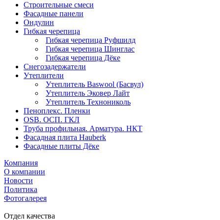
Строительные смеси
Фасадные панели
Ондулин
Гибкая черепица
Гибкая черепица Руфшилд
Гибкая черепица Шинглас
Гибкая черепица Дёке
Снегозадержатели
Утеплители
Утеплитель Baswool (Басвул)
Утеплитель Эковер Лайт
Утеплитель Технониколь
Пеноплекс. Пленки
OSB. ОСП. ГКЛ
Труба профильная. Арматура. НКТ
Фасадная плита Hauberk
Фасадные плиты Дёке
Компания
О компании
Новости
Политика
Фотогалерея
Отдел качества