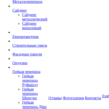
Металлочерепица
Сайдинг
Сайдинг
металлический
Сайдинг
виниловый
Евроштакетник
Строительные смеси
Фасадные панели
Ондулин
Гибкая черепица
Гибкая
черепица
Руфшилд
Гибкая
черепица
Ещ
Шинглас
Отзывы
Фотогалерея
Контакты
Гибкая
черепица Дёке