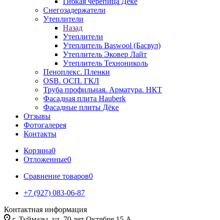
Гибкая черепица Дёке
Снегозадержатели
Утеплители
Назад
Утеплители
Утеплитель Baswool (Басвул)
Утеплитель Эковер Лайт
Утеплитель Технониколь
Пеноплекс. Пленки
OSB. ОСП. ГКЛ
Труба профильная. Арматура. НКТ
Фасадная плита Hauberk
Фасадные плиты Дёке
Отзывы
Фотогалерея
Контакты
Корзина
0
Отложенные
0
Сравнение товаров
0
+7 (927) 083-06-87
Контактная информация
г. Туймазы, ул. 70 лет Октября 15 А