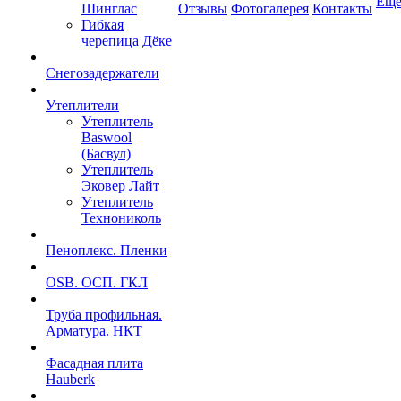
Ещ
Шинглас
Отзывы
Фотогалерея
Контакты
Гибкая
черепица Дёке
Снегозадержатели
Утеплители
Утеплитель
Baswool
(Басвул)
Утеплитель
Эковер Лайт
Утеплитель
Технониколь
Пеноплекс. Пленки
OSB. ОСП. ГКЛ
Труба профильная.
Арматура. НКТ
Фасадная плита
Hauberk