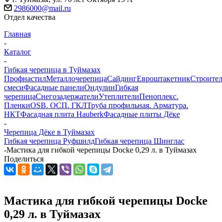
2986000@mail.ru
Отдел качества
Главная
-
Каталог
-
Гибкая черепица в Туймазах
Профнастил
Металлочерепица
Сайдинг
Евроштакетник
Строите
смеси
Фасадные панели
Ондулин
Гибкая
черепица
Снегозадержатели
Утеплители
Пеноплекс.
Пленки
OSB. ОСП. ГКЛ
Труба профильная. Арматура.
НКТ
Фасадная плита Hauberk
Фасадные плиты Дёке
-
Черепица Дёке в Туймазах
Гибкая черепица Руфшилд
Гибкая черепица Шинглас
-
Мастика для гибкой черепицы Docke 0,29 л. в Туймазах
Поделиться
Мастика для гибкой черепицы Docke
0,29 л. в Туймазах