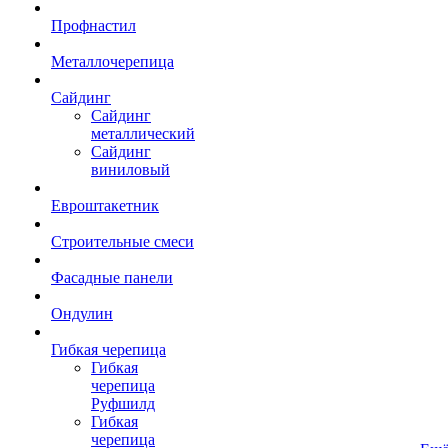
Профнастил
Металлочерепица
Сайдинг
Сайдинг
металлический
Сайдинг
виниловый
Евроштакетник
Строительные смеси
Фасадные панели
Ондулин
Гибкая черепица
Гибкая
черепица
Руфшилд
Гибкая
черепица