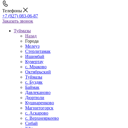
Телефоны
+7 (927) 083-06-87
Заказать звонок
Туймазы
Назад
Города
Мелеуз
Стерлитамак
Ишимбай
Кумертау
c. Мраково
Октябрьский
Туймазы
c. Буздяк
Баймак
Давлеканово
Дюртюли
Кушнаренково
Магнитогорск
с. Аскарово
с. Верхнеяркеево
Сибай