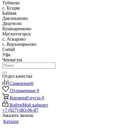
Туймазы
c. Буздяк
Баймак
Давлеканово
Дюртюли
Кушнаренково
Магнитогорск
с. Аскарово
с. Верхнеяркеево
Сибай
Уфа
Чекмагуш
Отдел качества
Сравнение
0
Отложенные
0
Корзина
0
пуста
0
Войти
Мой кабинет
+7 (927) 083-06-87
Заказать звонок
Каталог