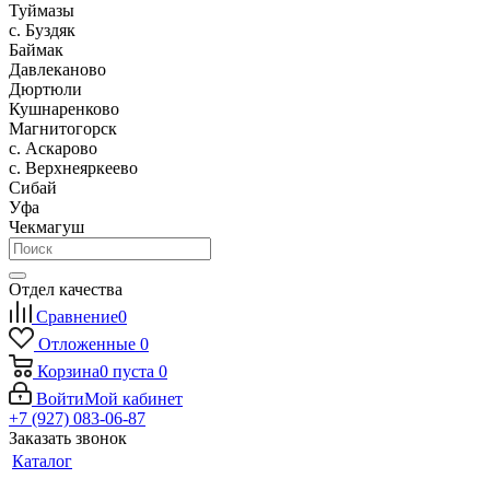
Туймазы
c. Буздяк
Баймак
Давлеканово
Дюртюли
Кушнаренково
Магнитогорск
с. Аскарово
с. Верхнеяркеево
Сибай
Уфа
Чекмагуш
Отдел качества
Сравнение
0
Отложенные
0
Корзина
0
пуста
0
Войти
Мой кабинет
+7 (927) 083-06-87
Заказать звонок
Каталог