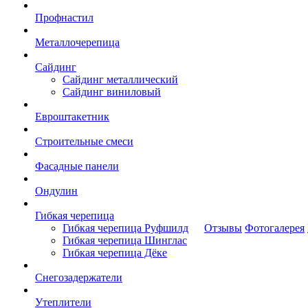
Профнастил
Металлочерепица
Сайдинг
Сайдинг металлический
Сайдинг виниловый
Евроштакетник
Строительные смеси
Фасадные панели
Ондулин
Гибкая черепица
Гибкая черепица Руфшилд
Отзывы
Фотогалерея
Гибкая черепица Шинглас
Гибкая черепица Дёке
Снегозадержатели
Утеплители