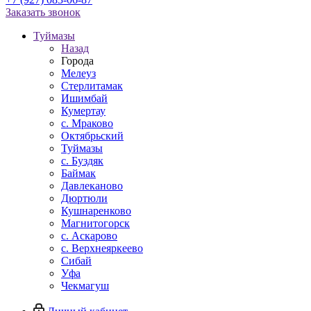
Заказать звонок
Туймазы
Назад
Города
Мелеуз
Стерлитамак
Ишимбай
Кумертау
c. Мраково
Октябрьский
Туймазы
c. Буздяк
Баймак
Давлеканово
Дюртюли
Кушнаренково
Магнитогорск
с. Аскарово
с. Верхнеяркеево
Сибай
Уфа
Чекмагуш