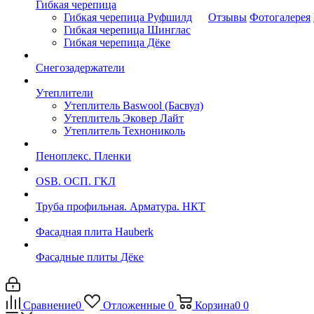
Гибкая черепица
Гибкая черепица Руфшилд
Отзывы
Фотогалерея
Гибкая черепица Шинглас
Гибкая черепица Дёке
Снегозадержатели
Утеплители
Утеплитель Baswool (Басвул)
Утеплитель Эковер Лайт
Утеплитель Технониколь
Пеноплекс. Пленки
OSB. ОСП. ГКЛ
Труба профильная. Арматура. НКТ
Фасадная плита Hauberk
Фасадные плиты Дёке
Сравнение
0
Отложенные
0
Корзина
0
0