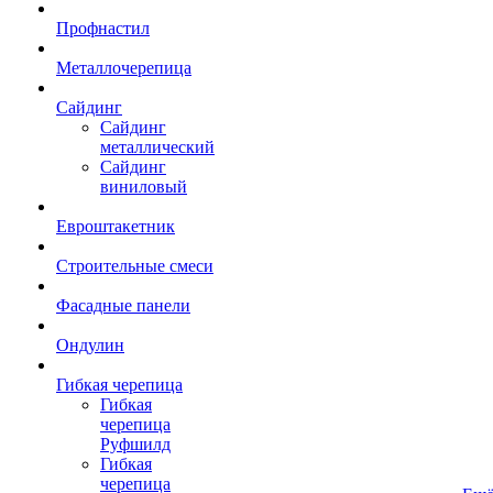
Профнастил
Металлочерепица
Сайдинг
Сайдинг
металлический
Сайдинг
виниловый
Евроштакетник
Строительные смеси
Фасадные панели
Ондулин
Гибкая черепица
Гибкая
черепица
Руфшилд
Гибкая
черепица