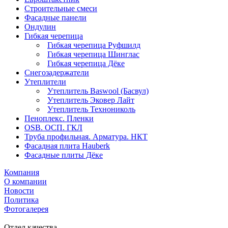
Строительные смеси
Фасадные панели
Ондулин
Гибкая черепица
Гибкая черепица Руфшилд
Гибкая черепица Шинглас
Гибкая черепица Дёке
Снегозадержатели
Утеплители
Утеплитель Baswool (Басвул)
Утеплитель Эковер Лайт
Утеплитель Технониколь
Пеноплекс. Пленки
OSB. ОСП. ГКЛ
Труба профильная. Арматура. НКТ
Фасадная плита Hauberk
Фасадные плиты Дёке
Компания
О компании
Новости
Политика
Фотогалерея
Отдел качества