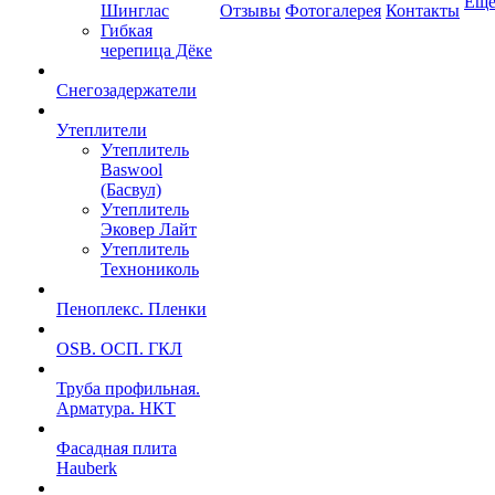
Ещ
Шинглас
Отзывы
Фотогалерея
Контакты
Гибкая
черепица Дёке
Снегозадержатели
Утеплители
Утеплитель
Baswool
(Басвул)
Утеплитель
Эковер Лайт
Утеплитель
Технониколь
Пеноплекс. Пленки
OSB. ОСП. ГКЛ
Труба профильная.
Арматура. НКТ
Фасадная плита
Hauberk