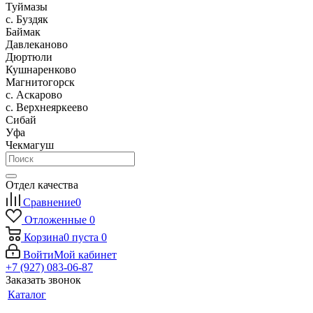
Туймазы
c. Буздяк
Баймак
Давлеканово
Дюртюли
Кушнаренково
Магнитогорск
с. Аскарово
с. Верхнеяркеево
Сибай
Уфа
Чекмагуш
Отдел качества
Сравнение
0
Отложенные
0
Корзина
0
пуста
0
Войти
Мой кабинет
+7 (927) 083-06-87
Заказать звонок
Каталог