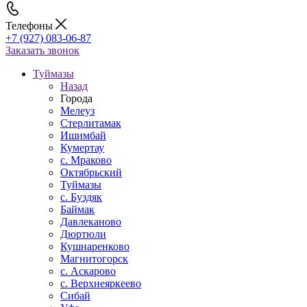
Телефоны
+7 (927) 083-06-87
Заказать звонок
Туймазы
Назад
Города
Мелеуз
Стерлитамак
Ишимбай
Кумертау
c. Мраково
Октябрьский
Туймазы
c. Буздяк
Баймак
Давлеканово
Дюртюли
Кушнаренково
Магнитогорск
с. Аскарово
с. Верхнеяркеево
Сибай