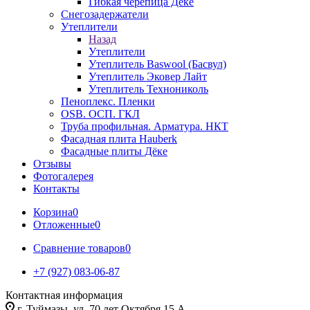
Гибкая черепица Дёке
Снегозадержатели
Утеплители
Назад
Утеплители
Утеплитель Baswool (Басвул)
Утеплитель Эковер Лайт
Утеплитель Технониколь
Пеноплекс. Пленки
OSB. ОСП. ГКЛ
Труба профильная. Арматура. НКТ
Фасадная плита Hauberk
Фасадные плиты Дёке
Отзывы
Фотогалерея
Контакты
Корзина
0
Отложенные
0
Сравнение товаров
0
+7 (927) 083-06-87
Контактная информация
г. Туймазы, ул. 70 лет Октября 15 А