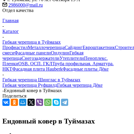
2986000@mail.ru
Отдел качества
Главная
-
Каталог
-
Гибкая черепица в Туймазах
Профнастил
Металлочерепица
Сайдинг
Евроштакетник
Строите
смеси
Фасадные панели
Ондулин
Гибкая
черепица
Снегозадержатели
Утеплители
Пеноплекс.
Пленки
OSB. ОСП. ГКЛ
Труба профильная. Арматура.
НКТ
Фасадная плита Hauberk
Фасадные плиты Дёке
-
Гибкая черепица Шинглас в Туймазах
Гибкая черепица Руфшилд
Гибкая черепица Дёке
-
Ендовный ковер в Туймазах
Поделиться
Ендовный ковер в Туймазах