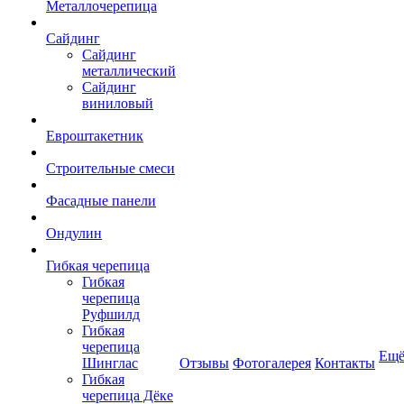
Металлочерепица
Сайдинг
Сайдинг
металлический
Сайдинг
виниловый
Евроштакетник
Строительные смеси
Фасадные панели
Ондулин
Гибкая черепица
Гибкая
черепица
Руфшилд
Гибкая
черепица
Ещ
Шинглас
Отзывы
Фотогалерея
Контакты
Гибкая
черепица Дёке