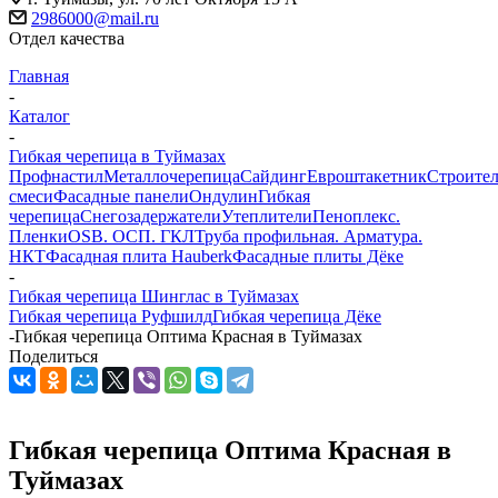
2986000@mail.ru
Отдел качества
Главная
-
Каталог
-
Гибкая черепица в Туймазах
Профнастил
Металлочерепица
Сайдинг
Евроштакетник
Строите
смеси
Фасадные панели
Ондулин
Гибкая
черепица
Снегозадержатели
Утеплители
Пеноплекс.
Пленки
OSB. ОСП. ГКЛ
Труба профильная. Арматура.
НКТ
Фасадная плита Hauberk
Фасадные плиты Дёке
-
Гибкая черепица Шинглас в Туймазах
Гибкая черепица Руфшилд
Гибкая черепица Дёке
-
Гибкая черепица Оптима Красная в Туймазах
Поделиться
Гибкая черепица Оптима Красная в
Туймазах