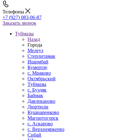
Телефоны
+7 (927) 083-06-87
Заказать звонок
Туймазы
Назад
Города
Мелеуз
Стерлитамак
Ишимбай
Кумертау
c. Мраково
Октябрьский
Туймазы
c. Буздяк
Баймак
Давлеканово
Дюртюли
Кушнаренково
Магнитогорск
с. Аскарово
с. Верхнеяркеево
Сибай