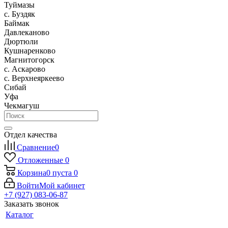
Туймазы
c. Буздяк
Баймак
Давлеканово
Дюртюли
Кушнаренково
Магнитогорск
с. Аскарово
с. Верхнеяркеево
Сибай
Уфа
Чекмагуш
Отдел качества
Сравнение
0
Отложенные
0
Корзина
0
пуста
0
Войти
Мой кабинет
+7 (927) 083-06-87
Заказать звонок
Каталог