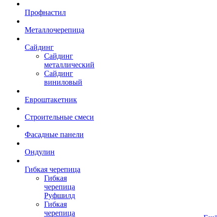
Профнастил
Металлочерепица
Сайдинг
Сайдинг
металлический
Сайдинг
виниловый
Евроштакетник
Строительные смеси
Фасадные панели
Ондулин
Гибкая черепица
Гибкая
черепица
Руфшилд
Гибкая
черепица