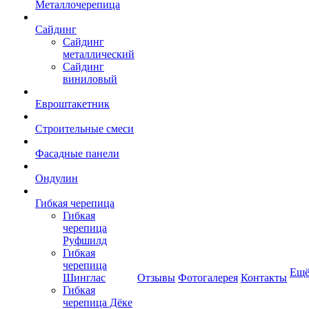
Металлочерепица
Сайдинг
Сайдинг
металлический
Сайдинг
виниловый
Евроштакетник
Строительные смеси
Фасадные панели
Ондулин
Гибкая черепица
Гибкая
черепица
Руфшилд
Гибкая
черепица
Ещ
Шинглас
Отзывы
Фотогалерея
Контакты
Гибкая
черепица Дёке