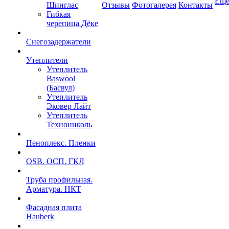
Ещ
Шинглас
Отзывы
Фотогалерея
Контакты
Гибкая
черепица Дёке
Снегозадержатели
Утеплители
Утеплитель
Baswool
(Басвул)
Утеплитель
Эковер Лайт
Утеплитель
Технониколь
Пеноплекс. Пленки
OSB. ОСП. ГКЛ
Труба профильная.
Арматура. НКТ
Фасадная плита
Hauberk