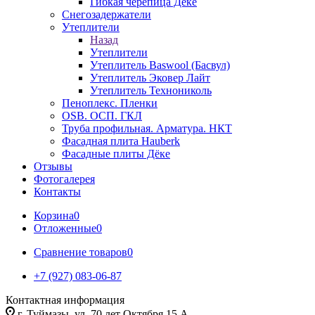
Гибкая черепица Дёке
Снегозадержатели
Утеплители
Назад
Утеплители
Утеплитель Baswool (Басвул)
Утеплитель Эковер Лайт
Утеплитель Технониколь
Пеноплекс. Пленки
OSB. ОСП. ГКЛ
Труба профильная. Арматура. НКТ
Фасадная плита Hauberk
Фасадные плиты Дёке
Отзывы
Фотогалерея
Контакты
Корзина
0
Отложенные
0
Сравнение товаров
0
+7 (927) 083-06-87
Контактная информация
г. Туймазы, ул. 70 лет Октября 15 А