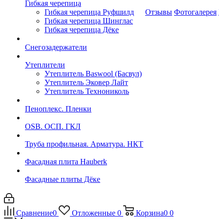
Гибкая черепица
Гибкая черепица Руфшилд
Отзывы
Фотогалерея
Гибкая черепица Шинглас
Гибкая черепица Дёке
Снегозадержатели
Утеплители
Утеплитель Baswool (Басвул)
Утеплитель Эковер Лайт
Утеплитель Технониколь
Пеноплекс. Пленки
OSB. ОСП. ГКЛ
Труба профильная. Арматура. НКТ
Фасадная плита Hauberk
Фасадные плиты Дёке
Сравнение
0
Отложенные
0
Корзина
0
0