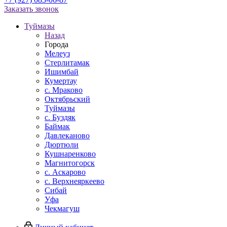
Заказать звонок
Туймазы
Назад
Города
Мелеуз
Стерлитамак
Ишимбай
Кумертау
c. Мраково
Октябрьский
Туймазы
c. Буздяк
Баймак
Давлеканово
Дюртюли
Кушнаренково
Магнитогорск
с. Аскарово
с. Верхнеяркеево
Сибай
Уфа
Чекмагуш