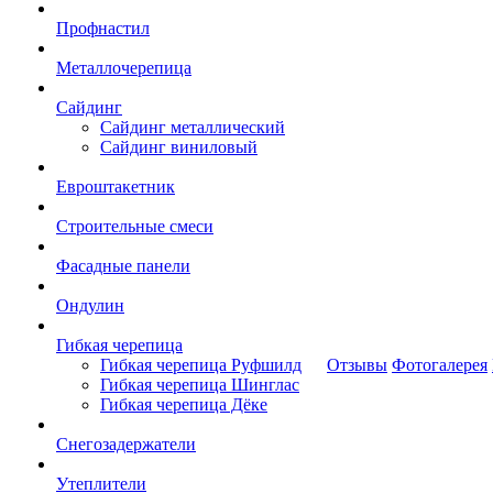
Профнастил
Металлочерепица
Сайдинг
Сайдинг металлический
Сайдинг виниловый
Евроштакетник
Строительные смеси
Фасадные панели
Ондулин
Гибкая черепица
Гибкая черепица Руфшилд
Отзывы
Фотогалерея
Гибкая черепица Шинглас
Гибкая черепица Дёке
Снегозадержатели
Утеплители