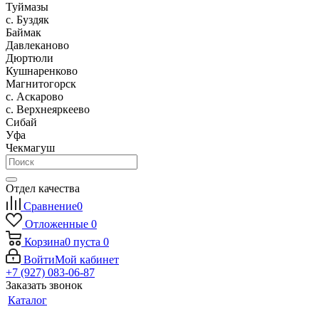
Туймазы
c. Буздяк
Баймак
Давлеканово
Дюртюли
Кушнаренково
Магнитогорск
с. Аскарово
с. Верхнеяркеево
Сибай
Уфа
Чекмагуш
Отдел качества
Сравнение
0
Отложенные
0
Корзина
0
пуста
0
Войти
Мой кабинет
+7 (927) 083-06-87
Заказать звонок
Каталог