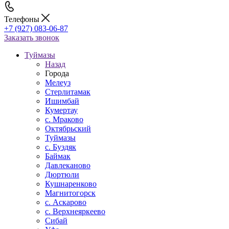
Телефоны
+7 (927) 083-06-87
Заказать звонок
Туймазы
Назад
Города
Мелеуз
Стерлитамак
Ишимбай
Кумертау
c. Мраково
Октябрьский
Туймазы
c. Буздяк
Баймак
Давлеканово
Дюртюли
Кушнаренково
Магнитогорск
с. Аскарово
с. Верхнеяркеево
Сибай