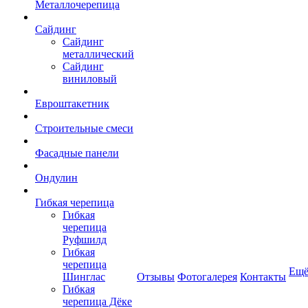
Металлочерепица
Сайдинг
Сайдинг
металлический
Сайдинг
виниловый
Евроштакетник
Строительные смеси
Фасадные панели
Ондулин
Гибкая черепица
Гибкая
черепица
Руфшилд
Гибкая
черепица
Ещ
Шинглас
Отзывы
Фотогалерея
Контакты
Гибкая
черепица Дёке