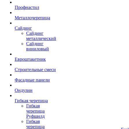
Профнастил
Металлочерепица
Сайдинг
Сайдинг
металлический
Сайдинг
виниловый
Евроштакетник
Строительные смеси
Фасадные панели
Ондулин
Гибкая черепица
Гибкая
черепица
Руфшилд
Гибкая
черепица