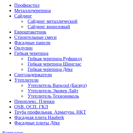
Профнастил
Металлочерепица
Сайдинг
Сайдинг металлический
Сайдинг виниловый
Евроштакетник
Строительные смеси
Фасадные панели
Ондулин
Гибкая черепица
Гибкая черепица Руфшилд
Гибкая черепица Шинглас
Гибкая черепица Дёке
Снегозадержатели
Утеплители
Утеплитель Baswool (Басвул)
Утеплитель Эковер Лайт
Утеплитель Технониколь
Пеноплекс. Пленки
OSB. ОСП. ГКЛ
Труба профильная. Арматура. НКТ
Фасадная плита Hauberk
Фасадные плиты Дёке
Компания