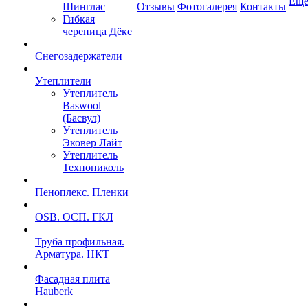
Ещ
Шинглас
Отзывы
Фотогалерея
Контакты
Гибкая
черепица Дёке
Снегозадержатели
Утеплители
Утеплитель
Baswool
(Басвул)
Утеплитель
Эковер Лайт
Утеплитель
Технониколь
Пеноплекс. Пленки
OSB. ОСП. ГКЛ
Труба профильная.
Арматура. НКТ
Фасадная плита
Hauberk