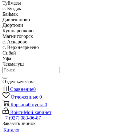
Туймазы
c. Буздяк
Баймак
Давлеканово
Дюртюли
Кушнаренково
Магнитогорск
с. Аскарово
с. Верхнеяркеево
Сибай
Уфа
Чекмагуш
Отдел качества
Сравнение
0
Отложенные
0
Корзина
0
пуста
0
Войти
Мой кабинет
+7 (927) 083-06-87
Заказать звонок
Каталог