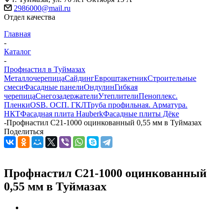
2986000@mail.ru
Отдел качества
Главная
-
Каталог
-
Профнастил в Туймазах
Металлочерепица
Сайдинг
Евроштакетник
Строительные
смеси
Фасадные панели
Ондулин
Гибкая
черепица
Снегозадержатели
Утеплители
Пеноплекс.
Пленки
OSB. ОСП. ГКЛ
Труба профильная. Арматура.
НКТ
Фасадная плита Hauberk
Фасадные плиты Дёке
-
Профнастил С21-1000 оцинкованный 0,55 мм в Туймазах
Поделиться
Профнастил С21-1000 оцинкованный
0,55 мм в Туймазах