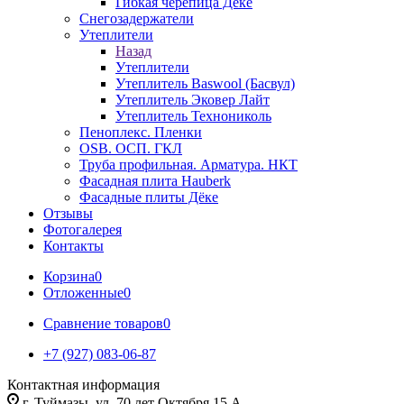
Гибкая черепица Дёке
Снегозадержатели
Утеплители
Назад
Утеплители
Утеплитель Baswool (Басвул)
Утеплитель Эковер Лайт
Утеплитель Технониколь
Пеноплекс. Пленки
OSB. ОСП. ГКЛ
Труба профильная. Арматура. НКТ
Фасадная плита Hauberk
Фасадные плиты Дёке
Отзывы
Фотогалерея
Контакты
Корзина
0
Отложенные
0
Сравнение товаров
0
+7 (927) 083-06-87
Контактная информация
г. Туймазы, ул. 70 лет Октября 15 А