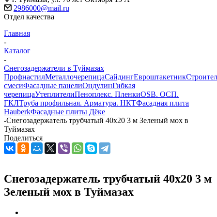
2986000@mail.ru
Отдел качества
Главная
-
Каталог
-
Снегозадержатели в Туймазах
Профнастил
Металлочерепица
Сайдинг
Евроштакетник
Строите
смеси
Фасадные панели
Ондулин
Гибкая
черепица
Утеплители
Пеноплекс. Пленки
OSB. ОСП.
ГКЛ
Труба профильная. Арматура. НКТ
Фасадная плита
Hauberk
Фасадные плиты Дёке
-
Снегозадержатель трубчатый 40х20 3 м Зеленый мох в
Туймазах
Поделиться
Снегозадержатель трубчатый 40х20 3 м
Зеленый мох в Туймазах