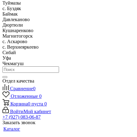
Туймазы
c. Буздяк
Баймак
Давлеканово
Дюртюли
Кушнаренково
Магнитогорск
с. Аскарово
с. Верхнеяркеево
Сибай
Уфа
Чекмагуш
Отдел качества
Сравнение
0
Отложенные
0
Корзина
0
пуста
0
Войти
Мой кабинет
+7 (927) 083-06-87
Заказать звонок
Каталог