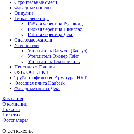
Строительные смеси
Фасадные панели
Ондулин
Гибкая черепица
Гибкая черепица Руфшилд
Гибкая черепица Шинглас
Гибкая черепица Дёке
Снегозадержатели
Утеплители
Утеплитель Baswool (Басвул)
Утеплитель Эковер Лайт
Утеплитель Технониколь
Пеноплекс. Пленки
OSB. ОСП. ГКЛ
Труба профильная. Арматура. НКТ
Фасадная плита Hauberk
Фасадные плиты Дёке
Компания
О компании
Новости
Политика
Фотогалерея
Отдел качества