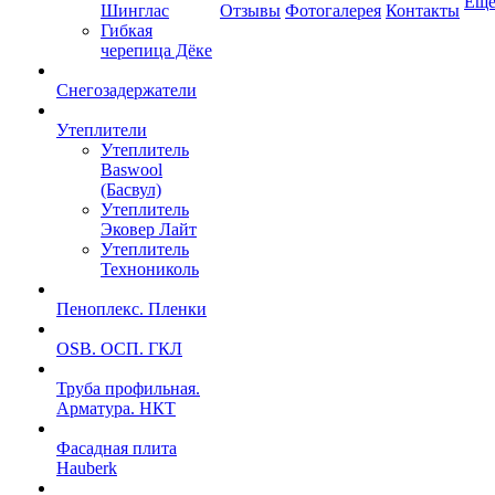
Ещ
Шинглас
Отзывы
Фотогалерея
Контакты
Гибкая
черепица Дёке
Снегозадержатели
Утеплители
Утеплитель
Baswool
(Басвул)
Утеплитель
Эковер Лайт
Утеплитель
Технониколь
Пеноплекс. Пленки
OSB. ОСП. ГКЛ
Труба профильная.
Арматура. НКТ
Фасадная плита
Hauberk