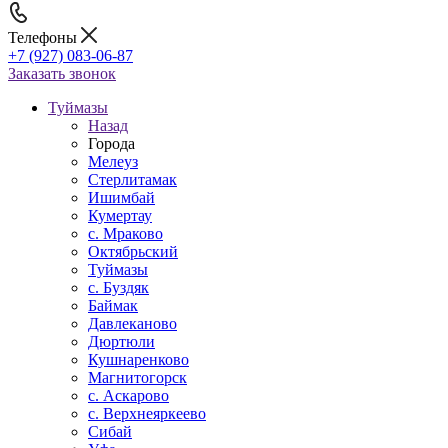
Телефоны
+7 (927) 083-06-87
Заказать звонок
Туймазы
Назад
Города
Мелеуз
Стерлитамак
Ишимбай
Кумертау
c. Мраково
Октябрьский
Туймазы
c. Буздяк
Баймак
Давлеканово
Дюртюли
Кушнаренково
Магнитогорск
с. Аскарово
с. Верхнеяркеево
Сибай