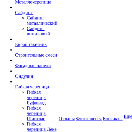
Металлочерепица
Сайдинг
Сайдинг
металлический
Сайдинг
виниловый
Евроштакетник
Строительные смеси
Фасадные панели
Ондулин
Гибкая черепица
Гибкая
черепица
Руфшилд
Гибкая
черепица
Ещ
Шинглас
Отзывы
Фотогалерея
Контакты
Гибкая
черепица Дёке