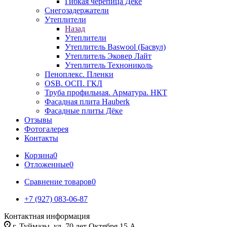
Гибкая черепица Дёке
Снегозадержатели
Утеплители
Назад
Утеплители
Утеплитель Baswool (Басвул)
Утеплитель Эковер Лайт
Утеплитель Технониколь
Пеноплекс. Пленки
OSB. ОСП. ГКЛ
Труба профильная. Арматура. НКТ
Фасадная плита Hauberk
Фасадные плиты Дёке
Отзывы
Фотогалерея
Контакты
Корзина
0
Отложенные
0
Сравнение товаров
0
+7 (927) 083-06-87
Контактная информация
г. Туймазы, ул. 70 лет Октября 15 А