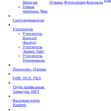
Ещ
Шинглас
Отзывы
Фотогалерея
Контакты
Гибкая
черепица Дёке
Снегозадержатели
Утеплители
Утеплитель
Baswool
(Басвул)
Утеплитель
Эковер Лайт
Утеплитель
Технониколь
Пеноплекс. Пленки
OSB. ОСП. ГКЛ
Труба профильная.
Арматура. НКТ
Фасадная плита
Hauberk