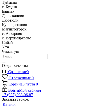
Туймазы
c. Буздяк
Баймак
Давлеканово
Дюртюли
Кушнаренково
Магнитогорск
с. Аскарово
с. Верхнеяркеево
Сибай
Уфа
Чекмагуш
Отдел качества
Сравнение
0
Отложенные
0
Корзина
0
пуста
0
Войти
Мой кабинет
+7 (927) 083-06-87
Заказать звонок
Каталог