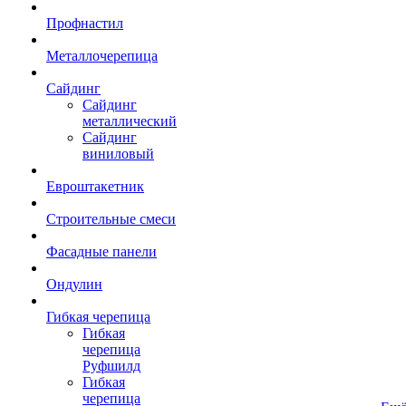
Профнастил
Металлочерепица
Сайдинг
Сайдинг
металлический
Сайдинг
виниловый
Евроштакетник
Строительные смеси
Фасадные панели
Ондулин
Гибкая черепица
Гибкая
черепица
Руфшилд
Гибкая
черепица