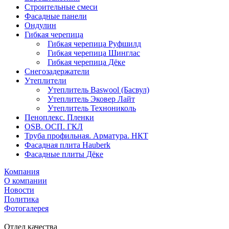
Строительные смеси
Фасадные панели
Ондулин
Гибкая черепица
Гибкая черепица Руфшилд
Гибкая черепица Шинглас
Гибкая черепица Дёке
Снегозадержатели
Утеплители
Утеплитель Baswool (Басвул)
Утеплитель Эковер Лайт
Утеплитель Технониколь
Пеноплекс. Пленки
OSB. ОСП. ГКЛ
Труба профильная. Арматура. НКТ
Фасадная плита Hauberk
Фасадные плиты Дёке
Компания
О компании
Новости
Политика
Фотогалерея
Отдел качества