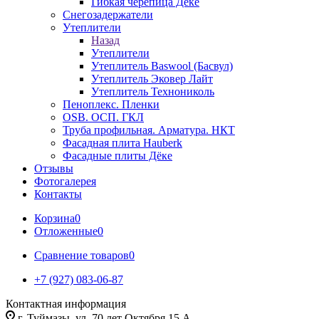
Гибкая черепица Дёке
Снегозадержатели
Утеплители
Назад
Утеплители
Утеплитель Baswool (Басвул)
Утеплитель Эковер Лайт
Утеплитель Технониколь
Пеноплекс. Пленки
OSB. ОСП. ГКЛ
Труба профильная. Арматура. НКТ
Фасадная плита Hauberk
Фасадные плиты Дёке
Отзывы
Фотогалерея
Контакты
Корзина
0
Отложенные
0
Сравнение товаров
0
+7 (927) 083-06-87
Контактная информация
г. Туймазы, ул. 70 лет Октября 15 А