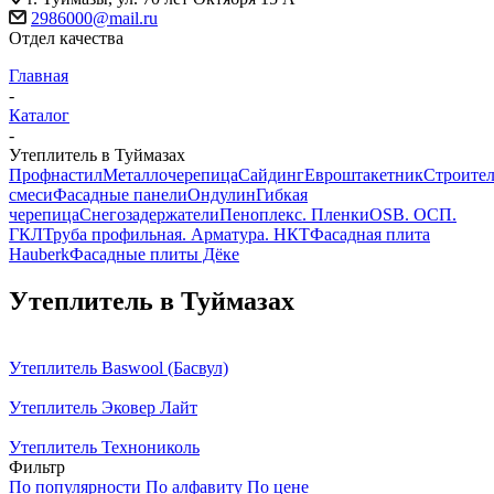
2986000@mail.ru
Отдел качества
Главная
-
Каталог
-
Утеплитель в Туймазах
Профнастил
Металлочерепица
Сайдинг
Евроштакетник
Строите
смеси
Фасадные панели
Ондулин
Гибкая
черепица
Снегозадержатели
Пеноплекс. Пленки
OSB. ОСП.
ГКЛ
Труба профильная. Арматура. НКТ
Фасадная плита
Hauberk
Фасадные плиты Дёке
Утеплитель в Туймазах
Утеплитель Baswool (Басвул)
Утеплитель Эковер Лайт
Утеплитель Технониколь
Фильтр
По популярности
По алфавиту
По цене