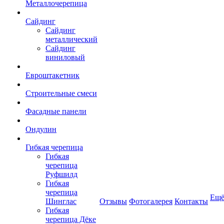
Металлочерепица
Сайдинг
Сайдинг
металлический
Сайдинг
виниловый
Евроштакетник
Строительные смеси
Фасадные панели
Ондулин
Гибкая черепица
Гибкая
черепица
Руфшилд
Гибкая
черепица
Ещ
Шинглас
Отзывы
Фотогалерея
Контакты
Гибкая
черепица Дёке