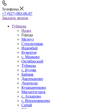
Телефоны
+7 (927) 083-06-87
Заказать звонок
Туймазы
Назад
Города
Мелеуз
Стерлитамак
Ишимбай
Кумертау
c. Мраково
Октябрьский
Туймазы
c. Буздяк
Баймак
Давлеканово
Дюртюли
Кушнаренково
Магнитогорск
с. Аскарово
с. Верхнеяркеево
Сибай