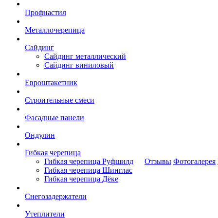
Профнастил
Металлочерепица
Сайдинг
Сайдинг металлический
Сайдинг виниловый
Евроштакетник
Строительные смеси
Фасадные панели
Ондулин
Гибкая черепица
Гибкая черепица Руфшилд
Отзывы
Фотогалерея
Гибкая черепица Шинглас
Гибкая черепица Дёке
Снегозадержатели
Утеплители