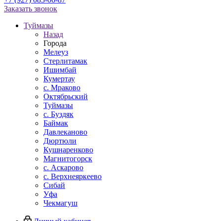
Заказать звонок
Туймазы
Назад
Города
Мелеуз
Стерлитамак
Ишимбай
Кумертау
c. Мраково
Октябрьский
Туймазы
c. Буздяк
Баймак
Давлеканово
Дюртюли
Кушнаренково
Магнитогорск
с. Аскарово
с. Верхнеяркеево
Сибай
Уфа
Чекмагуш