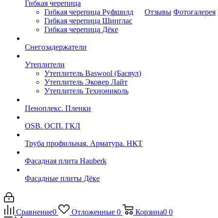
Гибкая черепица
Гибкая черепица Руфшилд
Отзывы
Фотогалерея
Гибкая черепица Шинглас
Гибкая черепица Дёке
Снегозадержатели
Утеплители
Утеплитель Baswool (Басвул)
Утеплитель Эковер Лайт
Утеплитель Технониколь
Пеноплекс. Пленки
OSB. ОСП. ГКЛ
Труба профильная. Арматура. НКТ
Фасадная плита Hauberk
Фасадные плиты Дёке
Сравнение
0
Отложенные
0
Корзина
0
0