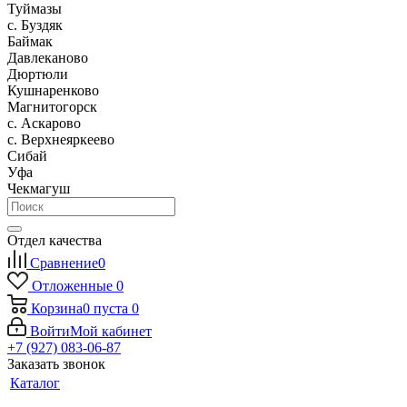
Туймазы
c. Буздяк
Баймак
Давлеканово
Дюртюли
Кушнаренково
Магнитогорск
с. Аскарово
с. Верхнеяркеево
Сибай
Уфа
Чекмагуш
Отдел качества
Сравнение
0
Отложенные
0
Корзина
0
пуста
0
Войти
Мой кабинет
+7 (927) 083-06-87
Заказать звонок
Каталог