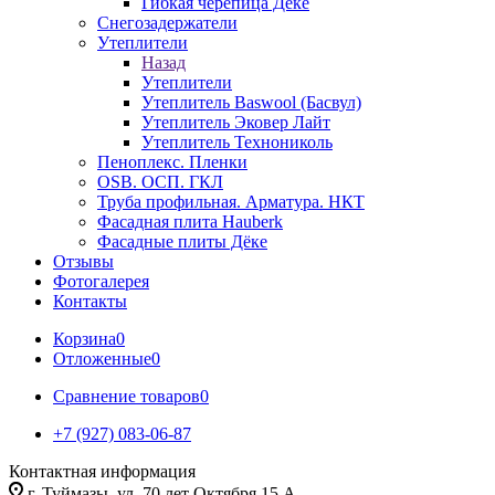
Гибкая черепица Дёке
Снегозадержатели
Утеплители
Назад
Утеплители
Утеплитель Baswool (Басвул)
Утеплитель Эковер Лайт
Утеплитель Технониколь
Пеноплекс. Пленки
OSB. ОСП. ГКЛ
Труба профильная. Арматура. НКТ
Фасадная плита Hauberk
Фасадные плиты Дёке
Отзывы
Фотогалерея
Контакты
Корзина
0
Отложенные
0
Сравнение товаров
0
+7 (927) 083-06-87
Контактная информация
г. Туймазы, ул. 70 лет Октября 15 А