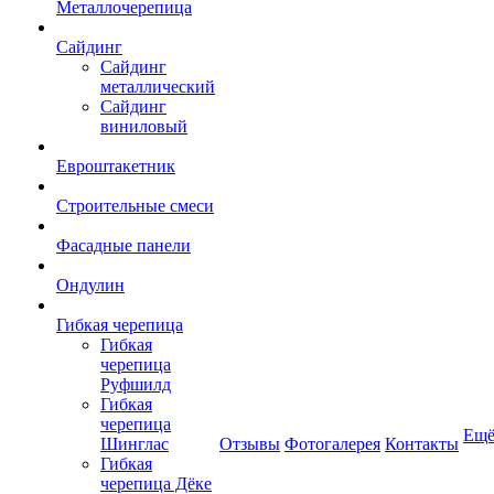
Металлочерепица
Сайдинг
Сайдинг
металлический
Сайдинг
виниловый
Евроштакетник
Строительные смеси
Фасадные панели
Ондулин
Гибкая черепица
Гибкая
черепица
Руфшилд
Гибкая
черепица
Ещ
Шинглас
Отзывы
Фотогалерея
Контакты
Гибкая
черепица Дёке