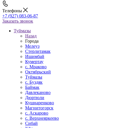
Телефоны
+7 (927) 083-06-87
Заказать звонок
Туймазы
Назад
Города
Мелеуз
Стерлитамак
Ишимбай
Кумертау
c. Мраково
Октябрьский
Туймазы
c. Буздяк
Баймак
Давлеканово
Дюртюли
Кушнаренково
Магнитогорск
с. Аскарово
с. Верхнеяркеево
Сибай