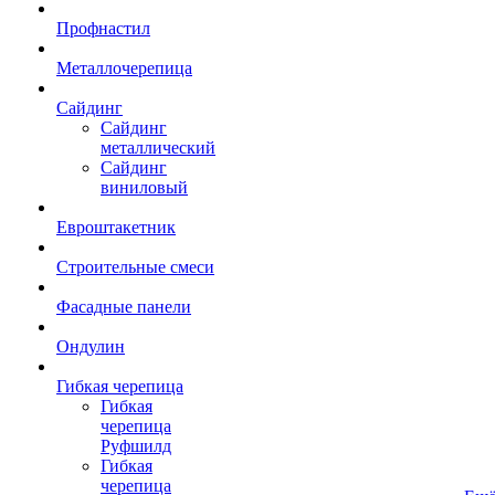
Профнастил
Металлочерепица
Сайдинг
Сайдинг
металлический
Сайдинг
виниловый
Евроштакетник
Строительные смеси
Фасадные панели
Ондулин
Гибкая черепица
Гибкая
черепица
Руфшилд
Гибкая
черепица