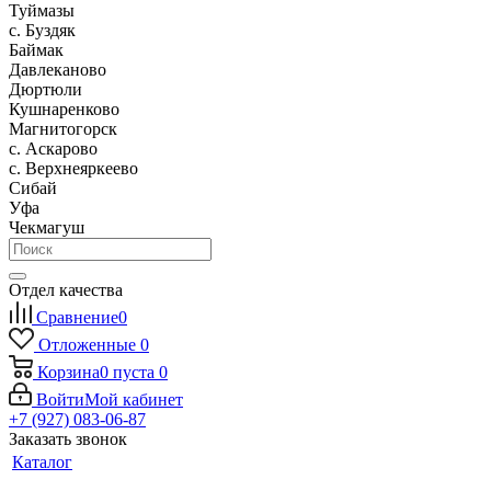
Туймазы
c. Буздяк
Баймак
Давлеканово
Дюртюли
Кушнаренково
Магнитогорск
с. Аскарово
с. Верхнеяркеево
Сибай
Уфа
Чекмагуш
Отдел качества
Сравнение
0
Отложенные
0
Корзина
0
пуста
0
Войти
Мой кабинет
+7 (927) 083-06-87
Заказать звонок
Каталог