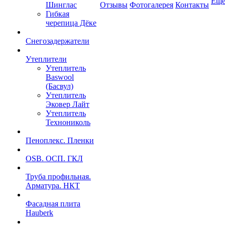
Ещ
Шинглас
Отзывы
Фотогалерея
Контакты
Гибкая
черепица Дёке
Снегозадержатели
Утеплители
Утеплитель
Baswool
(Басвул)
Утеплитель
Эковер Лайт
Утеплитель
Технониколь
Пеноплекс. Пленки
OSB. ОСП. ГКЛ
Труба профильная.
Арматура. НКТ
Фасадная плита
Hauberk