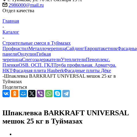
2986000@mail.ru
Отдел качества
Главная
-
Каталог
-
Строительные смеси в Туймазах
Профнастил
Металлочерепица
Сайдинг
Евроштакетник
Фасадны
панели
Ондулин
Гибкая
черепица
Снегозадержатели
Утеплители
Пеноплекс.
Пленки
OSB. ОСП. ГКЛ
Труба профильная. Арматура.
НКТ
Фасадная плита Hauberk
Фасадные плиты Дёке
-
Шпаклевка BARKRAFT UNIVERSAL мешок 25 кг в
Туймазах
Поделиться
Шпаклевка BARKRAFT UNIVERSAL
мешок 25 кг в Туймазах